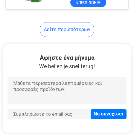
ΕΠΙΚΟΙΝΩΝΊΑ
5
Μίας χρήσης
παντόφλες
Δείτε περισσότερων
ξενοδοχείων
Αφήστε ένα μήνυμα
We bellen je snel terug!
34
Μίας χρήσης ρόλος
κάλυψης
κρεβατιών
13