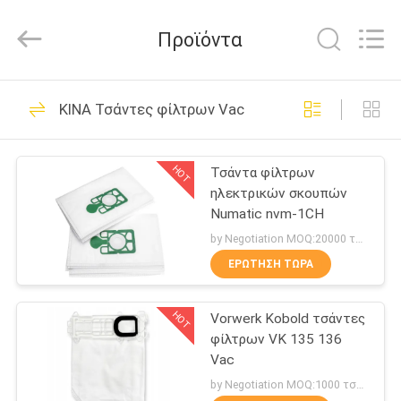
Biotech
Co.,
Ltd.
Προϊόντα
All
Rights
Reserved.
Developed
by
ΣΠΊΤΙ
101
ECER
ΚΙΝΑ Τσάντες φίλτρων Vac
Τσάντες φίλτρων
ΠΡΟΪΌΝΤΑ
Vac
HOT
Τσάντα φίλτρων
ηλεκτρικών σκουπών
ΠΕΡΊΠΟΥ
Numatic nvm-1CH
ΕΜΕΊΣ
by Negotiation MOQ:20000 τσάντα/τσάντες
ΕΡΏΤΗΣΗ ΤΏΡΑ
88
ΓΎΡΟΣ
Τσάντες φίλτρων
HOT
Vorwerk Kobold τσάντες
ΕΡΓΟΣΤΑΣΊΩΝ
φίλτρων VK 135 136
ηλεκτρικών
Vac
ΠΟΙΟΤΙΚΌΣ
by Negotiation MOQ:1000 τσάντα/τσάντες
σκουπών