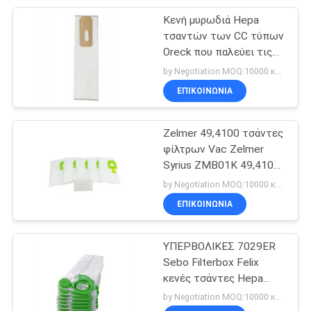
Κενή μυρωδιά Hepa
15
τσαντών των CC τύπων
Συνδέσεις
Oreck που παλεύει τις
όρθιες τσάντες
by Negotiation MOQ:10000 κομμάτι/κομμάτια
ηλεκτρικών
ΕΠΙΚΟΙΝΩΝΊΑ
σκουπών
Zelmer 49,4100 τσάντες
φίλτρων Vac Zelmer
Syrius ZMB01K 49,4100
10
01228 01584
by Negotiation MOQ:10000 κομμάτι/κομμάτια
μίας χρήσης
ΕΠΙΚΟΙΝΩΝΊΑ
bouffant ΚΑΠ
ΥΠΕΡΒΟΛΙΚΕΣ 7029ER
Sebo Filterbox Felix
κενές τσάντες Hepa
υφασμάτων μίας χρήσης
by Negotiation MOQ:10000 κομμάτι/κομμάτια