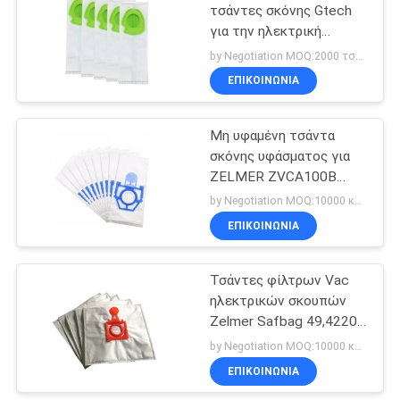
τσάντες σκόνης Gtech
για την ηλεκτρική
38
σκούπα ATF3 Gtech
by Negotiation MOQ:2000 τσάντα/τσάντες
ATF038/ATF039
Μηχανές
ΕΠΙΚΟΙΝΩΝΊΑ
ηλεκτρικών
Μη υφαμένη τσάντα
σκουπών
σκόνης υφάσματος για
ZELMER ZVCA100B
49,4000 Aquawelt 919,0
by Negotiation MOQ:10000 κομμάτι/κομμάτια
O6A0
ΕΠΙΚΟΙΝΩΝΊΑ
19
Φίλτρο Hepa
Τσάντες φίλτρων Vac
ηλεκτρικών σκουπών
ηλεκτρικών
Zelmer Safbag 49,4220
σκουπών
τέλεια τσάντα 49,4200
by Negotiation MOQ:10000 κομμάτι/κομμάτια
ΕΠΙΚΟΙΝΩΝΊΑ