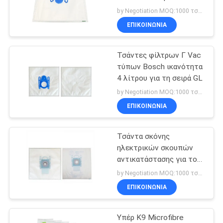
ικανότητα 4 λίτρου σε
PRIVACY
by Negotiation MOQ:1000 τσάντα/τσάντες
σάκκο γιατί οι σειρές GL
ΕΠΙΚΟΙΝΩΝΊΑ
POLICY
μη η τσάντα ηλεκτρικών
14
σκουπών φίλτρων
Αναψυκτικό αέρα
αλλαγής σκόνης
Τσάντες φίλτρων Γ Vac
τύπων Bosch ικανότητα
ηλεκτρικών
4 λίτρου για τη σειρά GL
σκουπών
by Negotiation MOQ:1000 τσάντα/τσάντες
ΕΠΙΚΟΙΝΩΝΊΑ
Τσάντα σκόνης
38
ηλεκτρικών σκουπών
Φίλτρο σκόνης
αντικατάστασης για τον
τύπο Γ GXXL GXL
by Negotiation MOQ:1000 τσάντα/τσάντες
ηλεκτρικών
MegaAir SuperTex
ΕΠΙΚΟΙΝΩΝΊΑ
BBZ41FGXXL Bosch
σκουπών
Microfibre
Υπέρ K9 Microfibre