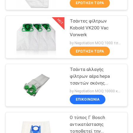
ΈΛΕΓΧΟΣ
ΕΡΏΤΗΣΗ ΤΏΡΑ
HOT
Τσάντες φίλτρων
ΜΑΣ
87
Kobold VK200 Vac
ΕΛΆΤΕ
Vorwerk
Τσάντες σκόνης
ΣΕ
by Negotiation MOQ:1000 τσάντα/τσάντες
ηλεκτρικών
ΕΠΑΦΉ
ΕΡΏΤΗΣΗ ΤΏΡΑ
σκουπών
ΜΕ
Τσάντα αλλαγής
φίλτρων αέρα hepa
ΖΗΤΉΣΤΕ
τσαντών σκόνης
47
ηλεκτρικών σκουπών
ΈΝΑ
by Negotiation MOQ:10000 κομμάτι/κομμάτια
τσαντών φίλτρων Vac
Τσάντες εγγράφου
ΕΠΙΚΟΙΝΩΝΊΑ
ΑΠΌΣΠΑΣΜΑ
αντικατάστασης Sebo μη
υφαμένη
ηλεκτρικών
Ο τύπος Γ Bosch
SITEMAP
σκουπών
αντικατάστασης
τοποθετεί την