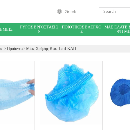
Greek
ΓΎΡΟΣ ΕΡΓΟΣΤΑΣΊΩ
ΠΟΙΟΤΙΚΌΣ ΈΛΕΓΧΟ
ΜΑΣ ΕΛΆΤΕ 
 ΕΜΕΊΣ
Ν
Σ
ΦΉ Μ
δα
Προϊόντα
Μίας Χρήσης Bouffant ΚΑΠ