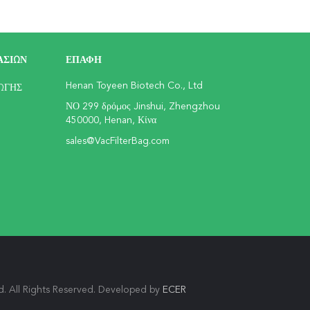
ΑΣΊΩΝ
ΕΠΑΦΉ
Henan Toyeen Biotech Co., Ltd
ΩΓΉΣ
ΝΟ 299 δρόμος Jinshui, Zhengzhou
450000, Henan, Κίνα
sales@VacFilterBag.com
. All Rights Reserved. Developed by
ECER