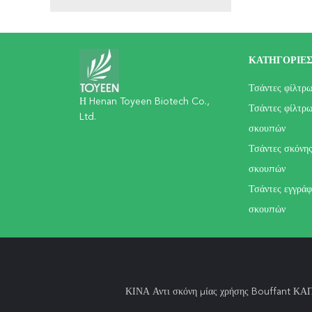
ΚΑΤΗΓΟΡΊΕ
Τσάντες φίλτρ
Η Henan Toyeen Biotech Co.,
Τσάντες φίλτρω
Ltd.
σκουπών
Τσάντες σκόνης
σκουπών
Τσάντες εγγράφ
σκουπών
ΚΙΝΑ Αντι σκόνη μίας χρήσης Bouffant ΚΑ