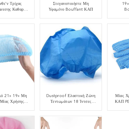
θε'ν Τρίχας
Στεγανοποιήστε Μη
19»
Άνεσης Καθαρό
Υφαμένο Bouffant ΚΑΠ
Bo
ευκό Τρίχας
ς Μίας Χρήσης
ΟΙΝΩΝΉΣΤΕ
ΕΠΙΚΟΙΝΩΝΉΣΤΕ
ΕΠ
κό 21» 19» Μη
Dustproof Ελαστική Ζώνη
Μίας Χ
 Μίας Χρήσης
Τεντωμάτων 18 Ίντσες
ΚΑΠ PE
fant ΚΑΠ
Μίας Χρήσης Bouffant
Ελαστι
ΚΑΠ
ΟΙΝΩΝΉΣΤΕ
ΕΠΙΚΟΙΝΩΝΉΣΤΕ
ΕΠ