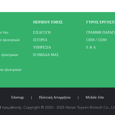
Σ
ΠΕΡΊΠΟΥ ΕΜΕΊΣ
ΓΎΡΟΣ ΕΡΓΟΣΤ
ων Vac
ΕΙΣΑΓΩΓΉ
ΓΡΑΜΜΉ ΠΑΡΑΓ
ν ηλεκτρικών
ΙΣΤΟΡΊΑ
OEM / ODM
ΥΠΗΡΕΣΊΑ
Ε & Α
 ηλεκτρικών
Η ΟΜΆΔΑ ΜΑΣ
ου ηλεκτρικών
Sitemap
Πολιτική Απορρήτου
Mobile Site
|
|
Π
προμηθευτής. Copyright © 2020 - 2025 Henan Toyeen Biotech Co., Ltd