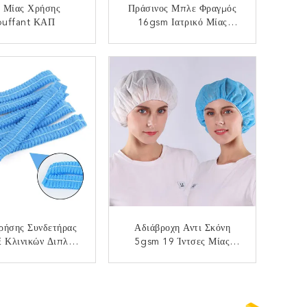
 Μίας Χρήσης
Πράσινος Μπλε Φραγμός
uffant ΚΑΠ
16gsm Ιατρικό Μίας
Χρήσης Bouffant ΚΑΠ
Πλευρών
ΙΚΟΙΝΩΝΉΣΤΕ
ΕΠΙΚΟΙΝΩΝΉΣΤΕ
ρήσης Συνδετήρας
Αδιάβροχη Αντι Σκόνη
 Κλινικών Διπλός
5gsm 19 Ίντσες Μίας
κός 10gsm 16gsm
Χρήσης Bouffant ΚΑΠ
PP
ΙΚΟΙΝΩΝΉΣΤΕ
ΕΠΙΚΟΙΝΩΝΉΣΤΕ