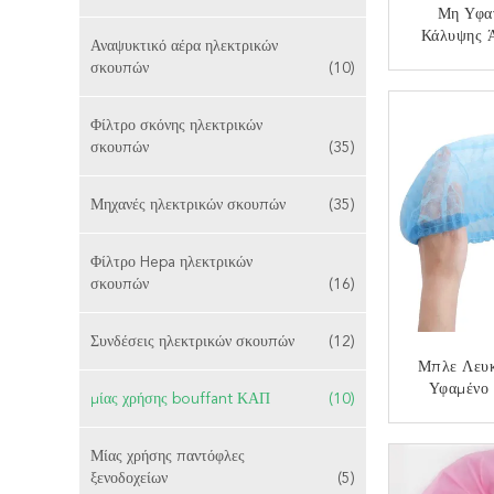
Μη Υφαν
Κάλυψης 
Αναψυκτικό αέρα ηλεκτρικών
Μπλε Λ
σκουπών
(10)
Προστασία
ΕΠΙΚ
Φίλτρο σκόνης ηλεκτρικών
σκουπών
(35)
Μηχανές ηλεκτρικών σκουπών
(35)
Φίλτρο Hepa ηλεκτρικών
σκουπών
(16)
Συνδέσεις ηλεκτρικών σκουπών
(12)
Μπλε Λευ
Υφαμένο
μίας χρήσης bouffant ΚΑΠ
(10)
Bouf
ΕΠΙΚ
Μίας χρήσης παντόφλες
ξενοδοχείων
(5)