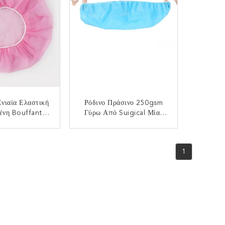
Ενιαία Ελαστική
Ρόδινο Πράσινο 250gsm
ένη Bouffant
Γύρω Από Suigical Μίας
ΑΠ PP
Χρήσης Bouffant ΚΑΠ
ΟΙΝΩΝΉΣΤΕ
ΕΠΙΚΟΙΝΩΝΉΣΤΕ
1