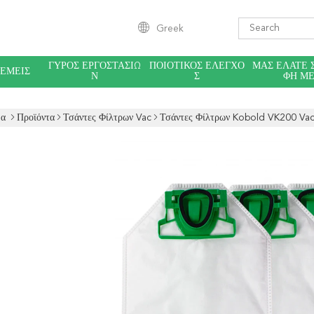
Greek
ΓΎΡΟΣ ΕΡΓΟΣΤΑΣΊΩ
ΠΟΙΟΤΙΚΌΣ ΈΛΕΓΧΟ
ΜΑΣ ΕΛΆΤΕ 
 ΕΜΕΊΣ
Ν
Σ
ΦΉ Μ
δα
Προϊόντα
Τσάντες Φίλτρων Vac
Τσάντες Φίλτρων Kobold VK200 Va