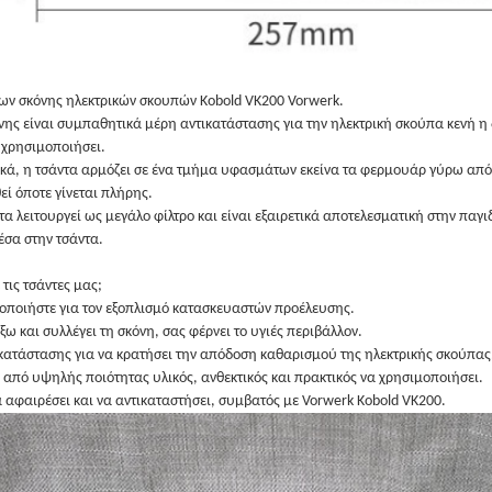
ων σκόνης ηλεκτρικών σκουπών Kobold VK200 Vorwerk.
νης είναι συμπαθητικά μέρη αντικατάστασης για την ηλεκτρική σκούπα κενή η
 χρησιμοποιήσει.
κά, η τσάντα αρμόζει σε ένα τμήμα υφασμάτων εκείνα τα φερμουάρ γύρω από τ
εί όποτε γίνεται πλήρης.
ντα λειτουργεί ως μεγάλο φίλτρο και είναι εξαιρετικά αποτελεσματική στην παγ
σα στην τσάντα.
ε τις τσάντες μας;
ιοποιήστε για τον εξοπλισμό κατασκευαστών προέλευσης.
έξω και συλλέγει τη σκόνη, σας φέρνει το υγιές περιβάλλον.
κατάστασης για να κρατήσει την απόδοση καθαρισμού της ηλεκτρικής σκούπας
 από υψηλής ποιότητας υλικός, ανθεκτικός και πρακτικός να χρησιμοποιήσει.
α αφαιρέσει και να αντικαταστήσει, συμβατός με Vorwerk Kobold VK200.