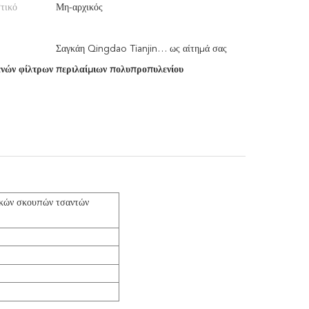
τικό
Μη-αρχικός
Σαγκάη Qingdao Tianjin… ως αίτημά σας
ενών φίλτρων περιλαίμιων πολυπροπυλενίου
ικών σκουπών τσαντών