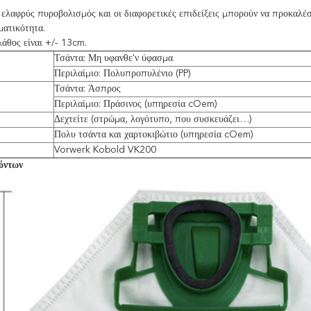
ελαφρύς πυροβολισμός και οι διαφορετικές επιδείξεις μπορούν να προκαλέσ
ματικότητα.
άθος είναι +/- 13cm.
Τσάντα: Μη υφανθε'ν ύφασμα
Περιλαίμιο: Πολυπροπυλένιο (PP)
Τσάντα: Άσπρος
Περιλαίμιο: Πράσινος (υπηρεσία cOem)
Δεχτείτε (στρώμα, λογότυπο, που συσκευάζει…)
Πολυ τσάντα και χαρτοκιβώτιο (υπηρεσία cOem)
Vorwerk Kobold VK200
όντων