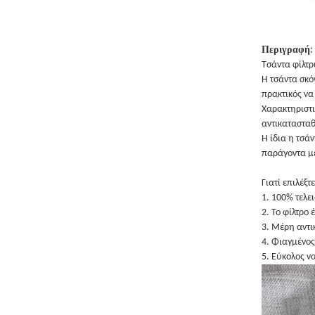
Περιγραφή:
Τσάντα φίλτρ
Η τσάντα σκό
πρακτικός να
Χαρακτηριστι
αντικατασταθ
Η ίδια η τσά
παράγοντα μέ
Γιατί επιλέξτ
1. 100% τελε
2. Το φίλτρο 
3. Μέρη αντι
4. Φιαγμένος
5. Εύκολος ν