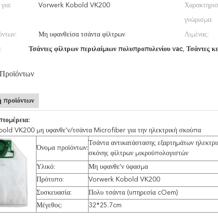
για:
Vorwerk Kobold VK200
Χαρακτηρισ
γνώρισμα:
όντων:
Μη υφανθείσα τσάντα φίλτρων
Λιμένας:
:
Τσάντες φίλτρων περιλαίμιων πολυπροπυλενίου vac
,
Τσάντες κ
 Προϊόντων
 προϊόντων
τομέρεια:
old VK200 μη υφανθε'ν/τσάντα Microfiber για την ηλεκτρική σκούπα
Τσάντα αντικατάστασης εξαρτημάτων ηλεκτρ
Όνομα προϊόντων:
σκόνης φίλτρων μικροϋπολογιστών
Υλικό:
Μη υφανθε'ν ύφασμα
Πρότυπο:
Vorwerk Kobold VK200
Συσκευασία:
Πολυ τσάντα (υπηρεσία cOem)
Μέγεθος:
32*25.7cm