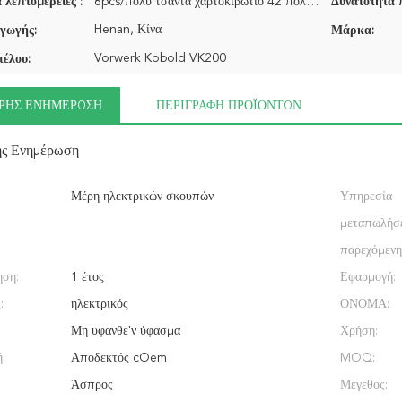
 λεπτομέρειες :
6pcs/πολυ τσάντα χαρτοκιβώτιο 42 πολυ τσαντών
Δυνατότητα 
Henan, Κίνα
γωγής:
Μάρκα:
Vorwerk Kobold VK200
τέλου:
ΡΉΣ ΕΝΗΜΈΡΩΣΗ
ΠΕΡΙΓΡΑΦΉ ΠΡΟΪΌΝΤΩΝ
ής Ενημέρωση
Μέρη ηλεκτρικών σκουπών
Υπηρεσία
μεταπωλήσ
παρεχόμενη
ηση:
1 έτος
Εφαρμογή:
:
ηλεκτρικός
ΟΝΟΜΑ:
Μη υφανθε'ν ύφασμα
Χρήση:
:
Αποδεκτός cOem
MOQ:
Άσπρος
Μέγεθος: