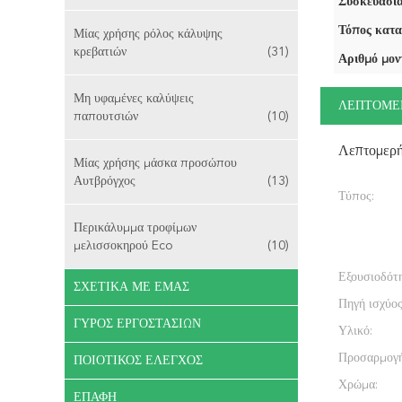
Συσκευασία
Τόπος κατα
Μίας χρήσης ρόλος κάλυψης
κρεβατιών
(31)
Αριθμό μον
Μη υφαμένες καλύψεις
ΛΕΠΤΟΜΕ
παπουτσιών
(10)
Λεπτομερ
Μίας χρήσης μάσκα προσώπου
Αυτβρόγχος
(13)
Τύπος:
Περικάλυμμα τροφίμων
μελισσοκηρού Eco
(10)
Εξουσιοδότ
ΣΧΕΤΙΚΆ ΜΕ ΕΜΆΣ
Πηγή ισχύος
ΓΎΡΟΣ ΕΡΓΟΣΤΑΣΊΩΝ
Υλικό:
Προσαρμογή
ΠΟΙΟΤΙΚΌΣ ΈΛΕΓΧΟΣ
Χρώμα:
ΕΠΑΦΉ