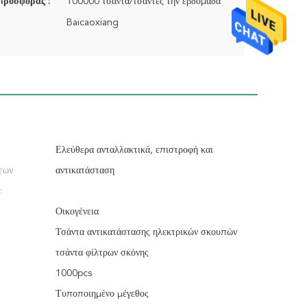
προσφοράς :
100000 τσάντα/τσάντες την εβδομάδα
Baicaoxiang
Ελεύθερα ανταλλακτικά, επιστροφή και
εων
αντικατάσταση
:
Οικογένεια
Τσάντα αντικατάστασης ηλεκτρικών σκουπών
τσάντα φίλτρων σκόνης
1000pcs
Τυποποιημένο μέγεθος