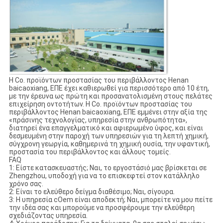
Η Co. προϊόντων προστασίας του περιβάλλοντος Henan
baicaoxiang, ΕΠΕ έχει καθιερωθεί για περισσότερο από 10 έτη,
με την έρευνα ως πρώτη και προσανατολισμένη στους πελάτες
επιχείρηση οντοτήτων. Η Co. προϊόντων προστασίας του
περιβάλλοντος Henan baicaoxiang, ΕΠΕ εμμένει στην αξία της
«πράσινης τεχνολογίας, υπηρεσία στην ανθρωπότητα»,
διατηρεί ένα επαγγελματικό και αφιερωμένο ύφος, και είναι
δεσμευμένη στην παροχή των υπηρεσιών για τη λεπτή χημική,
σύγχρονη γεωργία, καθημερινά τη χημική ουσία, την υφαντική,
προστασία του περιβάλλοντος και άλλους τομείς.
FAQ
1: Είστε κατασκευαστής; Ναι, το εργοστάσιό μας βρίσκεται σε
Zhengzhou, υποδοχή για να το επισκεφτεί στον κατάλληλο
χρόνο σας.
2: Είναι το ελεύθερο δείγμα διαθέσιμο; Ναι, σίγουρα.
3: Η υπηρεσία cOem είναι αποδεκτή; Ναι, μπορείτε να μου πείτε
την ιδέα σας και μπορούμε να προσφέρουμε την ελεύθερη
σχεδιάζοντας υπηρεσία.