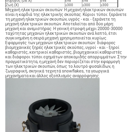
Θόρυβος (DB Α)
≤98
≤98
≤98
Ζωή (Χ)
≥300
≥300
≥300
Μηχανή ηλεκτρικών σκουπών: Η μηχανή ηλεκτρικών σκουπών
είναι η καρδιά της ηλεκτρικής σκούπας. Κύριοι τύποι: ξεράνετε
τη μηχανή ηλεκτρικών σκουπών, υγρός - και - ξεράνετε τη
μηχανή ηλεκτρικών σκουπών. Αποτελείται από δύο μέρη:
μηχανή και ανεμιστήρας. Η γενική στροφή μέχρι 20000-30000
ταχύτητας μηχανών ηλεκτρικών σκουπών ανά λεπτό, έτσι
συγκινημένη η σειρά μηχανή χρησιμοποιείται κυρίως.
Εφαρμογές των μηχανών ηλεκτρικών σκουπών: διάφορες
βιομηχανικές ξηρές ηλεκτρικές σκούπες, υγροί - και - ξηροί
καθαριστές, κεντρικοί καθαριστές, βιομηχανικοί καθαριστές
και διάφοροι τύποι οχημάτων αποκομιδής απορριμμάτων. Στην
πραγματικότητα, η μηχανή δεν περιορίζεται στην εφαρμογή
των ηλεκτρικών σκουπών, όπως το λουτρό φυσαλίδων, η
ζωγραφική, σκηνικά τεχνητά snowflakes, τα γεωργικά
μηχανήματα και άλλος εξοπλισμός αναρρόφησης.