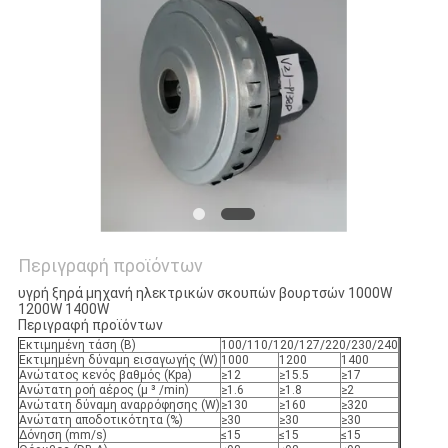
PRIVACY
POLICY
Περιγραφή προϊόντων
υγρή ξηρά μηχανή ηλεκτρικών σκουπών βουρτσών 1000W
1200W 1400W
Περιγραφή προϊόντων
Εκτιμημένη τάση (Β)
100/110/120/127/220/230/240
Εκτιμημένη δύναμη εισαγωγής (W)
1000
1200
1400
Ανώτατος κενός βαθμός (Kpa)
≥12
≥15.5
≥17
Ανώτατη ροή αέρος (μ ³ /min)
≥1.6
≥1.8
≥2
Ανώτατη δύναμη αναρρόφησης (W)
≥130
≥160
≥320
Ανώτατη αποδοτικότητα (%)
≥30
≥30
≥30
Δόνηση (mm/s)
≤15
≤15
≤15