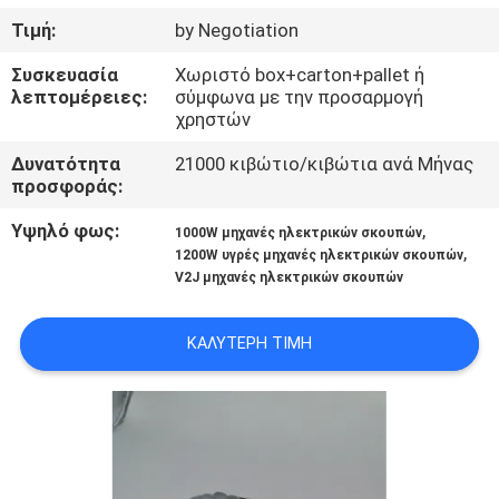
ΈΛΕΓΧΟΣ
Τιμή:
by Negotiation
Συσκευασία
Χωριστό box+carton+pallet ή
ΜΑΣ
λεπτομέρειες:
σύμφωνα με την προσαρμογή
ΕΛΆΤΕ
χρηστών
ΣΕ
Δυνατότητα
21000 κιβώτιο/κιβώτια ανά Μήνας
προσφοράς:
ΕΠΑΦΉ
Υψηλό φως:
,
ΜΕ
1000W μηχανές ηλεκτρικών σκουπών
,
1200W υγρές μηχανές ηλεκτρικών σκουπών
V2J μηχανές ηλεκτρικών σκουπών
ΖΗΤΉΣΤΕ
ΈΝΑ
ΚΑΛΎΤΕΡΗ ΤΙΜΉ
ΑΠΌΣΠΑΣΜΑ
SITEMAP