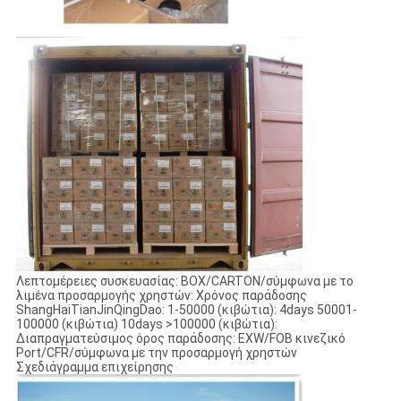
Λεπτομέρειες συσκευασίας: BOX/CARTON/σύμφωνα με το
λιμένα προσαρμογής χρηστών: Χρόνος παράδοσης
ShangHaiTianJinQingDao: 1-50000 (κιβώτια): 4days 50001-
100000 (κιβώτια) 10days >100000 (κιβώτια):
Διαπραγματεύσιμος όρος παράδοσης: EXW/FOB κινεζικό
Port/CFR/σύμφωνα με την προσαρμογή χρηστών
Σχεδιάγραμμα επιχείρησης