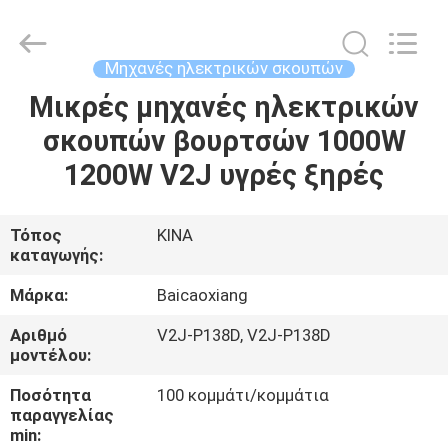
Biotech
Co.,
Ltd.
All
Rights
Μηχανές ηλεκτρικών σκουπών
Reserved.
Developed
by
Μικρές μηχανές ηλεκτρικών
ΣΠΊΤΙ
ECER
σκουπών βουρτσών 1000W
ΠΡΟΪΌΝΤΑ
1200W V2J υγρές ξηρές
ΠΕΡΊΠΟΥ
Τόπος
ΚΙΝΑ
καταγωγής:
ΕΜΕΊΣ
Μάρκα:
Baicaoxiang
ΓΎΡΟΣ
Αριθμό
V2J-P138D, V2J-P138D
μοντέλου:
ΕΡΓΟΣΤΑΣΊΩΝ
Ποσότητα
100 κομμάτι/κομμάτια
παραγγελίας
ΠΟΙΟΤΙΚΌΣ
min: