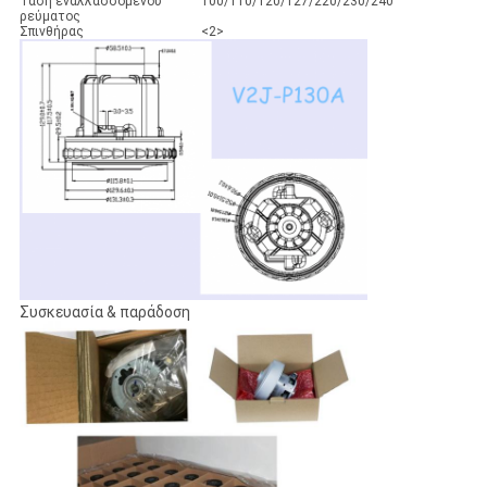
Τάση εναλλασσόμενου
100/110/120/127/220/230/240
ρεύματος
Σπινθήρας
<2>
Συσκευασία & παράδοση