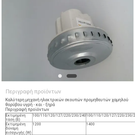
PRIVACY
POLICY
Περιγραφή προϊόντων
Καλύτερη μηχανή ηλεκτρικών σκουπών προμηθευτών χαμηλού
θορύβου υγρή - και - ξηρά
Περιγραφή προϊόντων
Εκτιμημένη
100/110/120/127/220/230/240
100/110/120/127/220/230/
τάση (Β)
Εκτιμημένη
1200
1400
δύναμη
εισαγωγής (W)