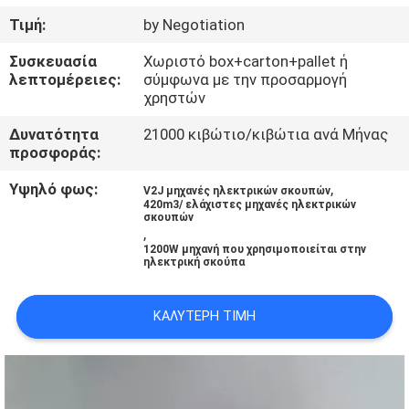
ΈΛΕΓΧΟΣ
Τιμή:
by Negotiation
Συσκευασία
Χωριστό box+carton+pallet ή
ΜΑΣ
λεπτομέρειες:
σύμφωνα με την προσαρμογή
ΕΛΆΤΕ
χρηστών
ΣΕ
Δυνατότητα
21000 κιβώτιο/κιβώτια ανά Μήνας
προσφοράς:
ΕΠΑΦΉ
Υψηλό φως:
,
ΜΕ
V2J μηχανές ηλεκτρικών σκουπών
420m3/ ελάχιστες μηχανές ηλεκτρικών
σκουπών
,
ΖΗΤΉΣΤΕ
1200W μηχανή που χρησιμοποιείται στην
ηλεκτρική σκούπα
ΈΝΑ
ΑΠΌΣΠΑΣΜΑ
ΚΑΛΎΤΕΡΗ ΤΙΜΉ
SITEMAP