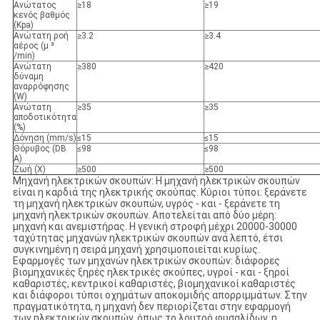
Ανώτατος
≥18
≥19
κενός βαθμός
(Kpa)
Ανώτατη ροή
≥3.2
≥3.4
αέρος (μ ³
/min)
Ανώτατη
≥380
≥420
δύναμη
αναρρόφησης
(W)
Ανώτατη
≥35
≥35
αποδοτικότητα
(%)
Δόνηση (mm/s)
≤15
≤15
Θόρυβος (DB
≤98
≤98
Α)
Ζωή (Χ)
≥500
≥500
Μηχανή ηλεκτρικών σκουπών: Η μηχανή ηλεκτρικών σκουπών
είναι η καρδιά της ηλεκτρικής σκούπας. Κύριοι τύποι: ξεράνετε
τη μηχανή ηλεκτρικών σκουπών, υγρός - και - ξεράνετε τη
μηχανή ηλεκτρικών σκουπών. Αποτελείται από δύο μέρη:
μηχανή και ανεμιστήρας. Η γενική στροφή μέχρι 20000-30000
ταχύτητας μηχανών ηλεκτρικών σκουπών ανά λεπτό, έτσι
συγκινημένη η σειρά μηχανή χρησιμοποιείται κυρίως.
Εφαρμογές των μηχανών ηλεκτρικών σκουπών: διάφορες
βιομηχανικές ξηρές ηλεκτρικές σκούπες, υγροί - και - ξηροί
καθαριστές, κεντρικοί καθαριστές, βιομηχανικοί καθαριστές
και διάφοροι τύποι οχημάτων αποκομιδής απορριμμάτων. Στην
πραγματικότητα, η μηχανή δεν περιορίζεται στην εφαρμογή
των ηλεκτρικών σκουπών, όπως το λουτρό φυσαλίδων, η