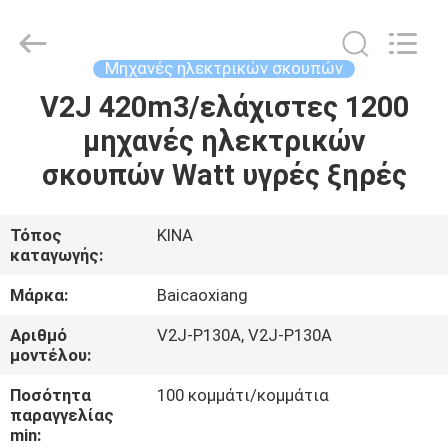
Biotech
Co.,
Ltd.
All
Rights
Μηχανές ηλεκτρικών σκουπών
Reserved.
Developed
by
V2J 420m3/ελάχιστες 1200
ΣΠΊΤΙ
ECER
μηχανές ηλεκτρικών
ΠΡΟΪΌΝΤΑ
σκουπών Watt υγρές ξηρές
ΠΕΡΊΠΟΥ
Τόπος
ΚΙΝΑ
καταγωγής:
ΕΜΕΊΣ
Μάρκα:
Baicaoxiang
ΓΎΡΟΣ
Αριθμό
V2J-P130A, V2J-P130A
μοντέλου:
ΕΡΓΟΣΤΑΣΊΩΝ
Ποσότητα
100 κομμάτι/κομμάτια
παραγγελίας
ΠΟΙΟΤΙΚΌΣ
min: