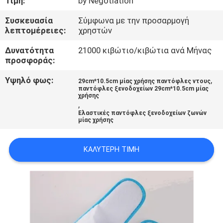
Τιμή:
by Negotiation
ΈΛΕΓΧΟΣ
Συσκευασία
Σύμφωνα με την προσαρμογή
λεπτομέρειες:
χρηστών
ΜΑΣ
Δυνατότητα
21000 κιβώτιο/κιβώτια ανά Μήνας
ΕΛΆΤΕ
προσφοράς:
ΣΕ
Υψηλό φως:
,
29cm*10.5cm μίας χρήσης παντόφλες ντους
ΕΠΑΦΉ
παντόφλες ξενοδοχείων 29cm*10.5cm μίας
χρήσης
ΜΕ
,
Ελαστικές παντόφλες ξενοδοχείων ζωνών
μίας χρήσης
ΖΗΤΉΣΤΕ
ΚΑΛΎΤΕΡΗ ΤΙΜΉ
ΈΝΑ
ΑΠΌΣΠΑΣΜΑ
SITEMAP