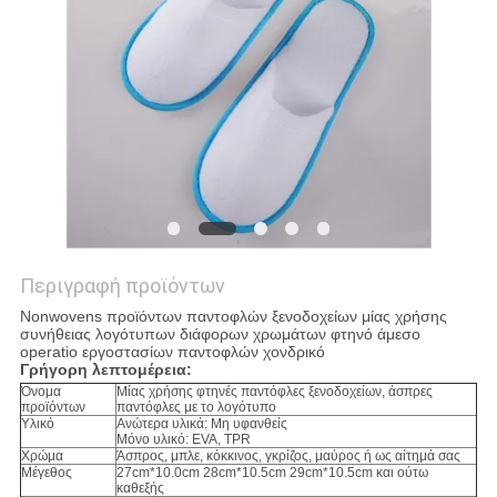
PRIVACY
POLICY
Περιγραφή προϊόντων
Nonwovens προϊόντων παντοφλών ξενοδοχείων μίας χρήσης
συνήθειας λογότυπων διάφορων χρωμάτων φτηνό άμεσο
operatio εργοστασίων παντοφλών χονδρικό
Γρήγορη λεπτομέρεια:
Όνομα
Μίας χρήσης φτηνές παντόφλες ξενοδοχείων, άσπρες
προϊόντων
παντόφλες με το λογότυπο
Υλικό
Ανώτερα υλικά: Μη υφανθείς
Μόνο υλικό: EVA, TPR
Χρώμα
Άσπρος, μπλε, κόκκινος, γκρίζος, μαύρος ή ως αίτημά σας
Μέγεθος
27cm*10.0cm 28cm*10.5cm 29cm*10.5cm και ούτω
καθεξής