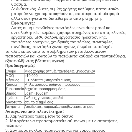
ύφασμα.
Δ: Ανθεκτικός. Αυτές οι μίας χρήσης καλύψεις παπουτσιών
μπορούν να χρησιμοποιηθούν περισσότερο από μία φορά
αλλά συστήνεται να διατεθεί μετά από μια χρήση.
Εφαρμογές:
Αυτές οι μη υφανθείσες παντόφλες είναι dust-proof και
αντιολισθητικές, ευρέως χρησιμοποιημένος στο σπίτι, κλινικές,
εργαστήρια, SPA, σαλόνι, εργοστάσιο ηλεκτρονικής,
παντόφλες λουτρών, χονδρικές παντόφλες, παντόφλες
συνήθειας, παντόφλα ξενοδοχείων, δωμάτιο υποδοχής
τα κ.λπ. εκτός από το πρόβλημα των μεταβαλλόμενων
παπουτσιών και κρατούν τα πατώματα καθαρά και πεντακάθαρα,
εξασφαλίζοντας βέλτιστη υγιεινή.
Προδιαγραφές:
Όνομα
Μίας χρήσης φτηνές παντόφλες ξενοδοχείων
MOQ
≥10,000
Μέγεθος
Πρότυπα (υπηρεσία cOem)
Χρώμα
Μπλε, άσπρος, ρόδινος, πορφυρός
Συσκευασία
δεχτείτε προσαρμοσμένος
Βάρος
5gsm~100gsm
Ισχύστε
Άνδρες, γυναίκες, παιδιά ......
Λογότυπο
σαν το αίτημά σας
Δείγματα
Αποδεκτός, παρακαλώ κουβεντιάστε με μας
Ανταγωνιστικό πλεονέκτημα:
1.
Χαμηλότερες τιμές μέσω το δίκτυο
2. Μπορέστε να προσαρμοστείτε σύμφωνα με τις απαιτήσεις
πελατών
3. Σύντομος κύκλος παραγωγής και γρήγορος χρόνος