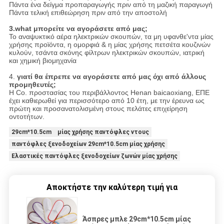
Πάντα ένα δείγμα προπαραγωγής πριν από τη μαζική παραγωγή
Πάντα τελική επιθεώρηση πριν από την αποστολή
3.what μπορείτε να αγοράσετε από μας;
Το αναψυκτικό αέρα ηλεκτρικών σκουπών, τα μη υφανθε'ντα μίας
χρήσης προϊόντα, η ομορφιά & η μίας χρήσης πετσέτα κουζινών
κυλούν, τσάντα σκόνης φίλτρων ηλεκτρικών σκουπών, ιατρική
και χημική βιομηχανία
4.
γιατί θα έπρεπε να αγοράσετε από μας όχι από άλλους
προμηθευτές;
Η Co. προστασίας του περιβάλλοντος Henan baicaoxiang, ΕΠΕ
έχει καθιερωθεί για περισσότερο από 10 έτη, με την έρευνα ως
πρώτη και προσανατολισμένη στους πελάτες επιχείρηση
οντοτήτων.
29cm*10.5cm μίας χρήσης παντόφλες ντους
παντόφλες ξενοδοχείων 29cm*10.5cm μίας χρήσης
Ελαστικές παντόφλες ξενοδοχείων ζωνών μίας χρήσης
Αποκτήστε την καλύτερη τιμή για
Άσπρες μπλε 29cm*10.5cm μίας