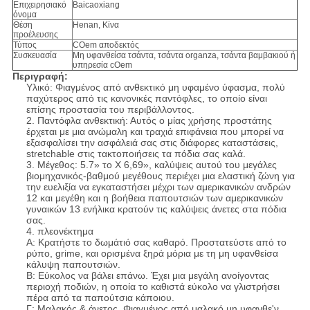
Επιχειρησιακό
Baicaoxiang
όνομα
Θέση
Henan, Κίνα
προέλευσης
Τύπος
COem αποδεκτός
Συσκευασία
Μη υφανθείσα τσάντα, τσάντα organza, τσάντα βαμβακιού ή
υπηρεσία cOem
Περιγραφή:
Υλικό: Φιαγμένος από ανθεκτικό μη υφαμένο ύφασμα, πολύ
παχύτερος από τις κανονικές παντόφλες, το οποίο είναι
επίσης προστασία του περιβάλλοντος.
2. Παντόφλα ανθεκτική: Αυτός ο μίας χρήσης προστάτης
έρχεται με μια ανώμαλη και τραχιά επιφάνεια που μπορεί να
εξασφαλίσει την ασφάλειά σας στις διάφορες καταστάσεις,
stretchable στις τακτοποιήσεις τα πόδια σας καλά.
3. Μέγεθος: 5.7» το Χ 6,69», καλύψεις αυτού του μεγάλες
βιομηχανικός-βαθμού μεγέθους περιέχει μια ελαστική ζώνη για
την ευελιξία να εγκαταστήσει μέχρι των αμερικανικών ανδρών
12 και μεγέθη και η βοήθεια παπουτσιών των αμερικανικών
γυναικών 13 ενήλικα κρατούν τις καλύψεις άνετες στα πόδια
σας.
4. πλεονέκτημα
Α: Κρατήστε το δωμάτιό σας καθαρό. Προστατεύστε από το
ρύπο, grime, και ορισμένα ξηρά μόρια με τη μη υφανθείσα
κάλυψη παπουτσιών.
Β: Εύκολος να βάλει επάνω. Έχει μια μεγάλη ανοίγοντας
περιοχή ποδιών, η οποία το καθιστά εύκολο να γλιστρήσει
πέρα από τα παπούτσια κάποιου.
Γ: Μαλακός & άνετος. Φιαγμένος από μαλακό μη υφανθε'ν