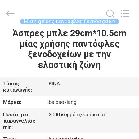
Biotech
Co.,
Ltd.
All
Rights
Μίας χρήσης παντόφλες ξενοδοχείων
Reserved.
Developed
Άσπρες μπλε 29cm*10.5cm
ΣΠΊΤΙ
by
ECER
μίας χρήσης παντόφλες
ΠΡΟΪΌΝΤΑ
ξενοδοχείων με την
ελαστική ζώνη
ΠΕΡΊΠΟΥ
ΕΜΕΊΣ
Τόπος
ΚΙΝΑ
καταγωγής:
ΓΎΡΟΣ
Μάρκα:
baicaoxiang
ΕΡΓΟΣΤΑΣΊΩΝ
Ποσότητα
2000 κομμάτι/κομμάτια
παραγγελίας
min:
ΠΟΙΟΤΙΚΌΣ