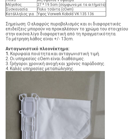
Υλικό
Μη υφανθε'ν ύφασμα
Μέγεθος
27 * 19.5cm (σύμφωνα με τα αιτήματα)
Συσκευασία
Πολυ τσάντα (cOem)
Κατάλληλος για
Ύφος Vorwerk Kobold VK 135 136
Σημείωση: Ο ελαφρύς πυροβολισμός και οι διαφορετικές
επιδείξεις μπορούν να προκαλέσουν το χρώμα του στοιχείου
στην εικόνα λίγο διαφορετική από τη πραγματικότητα.
Το μέτρηση λάθος είναι +/- 13cm.
Ανταγωνιστικό πλεονέκτημα:
1.
Κορυφαία ποιότητα και ανταγωνιστική τιμή.
2. Οι υπηρεσίες cOem είναι διαθέσιμες.
3. Γρήγοροι χρονική ανοχή και χρόνος παράδοσης.
4. Καλές υπηρεσίες μεταπώλησης.