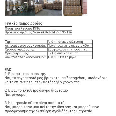
Γενικές πληροφορίες
Θέση προέλευσης:
ΚΙΝΑ
Πρότυπος αριθμός:
Vorwerk Kobold VK 135 136
Τιμή:
Από τη διαπραγμάτευση
Λεπτομέρειες συσκευασίας:
Πολυ τσάντα (υπηρεσία cOem)
Χρόνος παράδοσης:
Σύμφωνα με την ποσότητα
Όροι πληρωμής:
T/T ή Δυτική Ένωση
Δυνατότητα ανεφοδιασμού:
150.000 PC το μήνα
FAQ:
1: Είστε κατασκευαστής;
Ναι, το εργοστάσιό μας βρίσκεται σε Zhengzhou, υποδοχή για
να το επισκεφτεί στον κατάλληλο χρόνο σας.
2: Είναι το ελεύθερο δείγμα διαθέσιμο;
Ναι, σίγουρα.
3: Η υπηρεσία cOem είναι αποδεκτή;
Ναι, μπορείτε να μου πείτε την ιδέα σας και μπορούμε να
προσφέρουμε την ελεύθερη σχεδιάζοντας υπηρεσία.