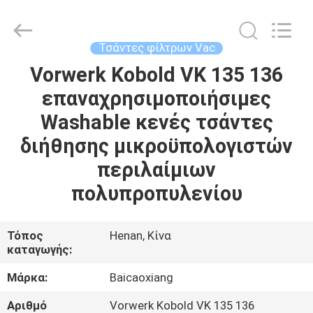
Biotech
Co.,
Ltd.
All
Rights
Τσάντες φίλτρων Vac
Reserved.
Developed
by
Vorwerk Kobold VK 135 136
ΣΠΊΤΙ
ECER
επαναχρησιμοποιήσιμες
ΠΡΟΪΌΝΤΑ
Washable κενές τσάντες
διήθησης μικροϋπολογιστών
ΠΕΡΊΠΟΥ
περιλαίμιων
ΕΜΕΊΣ
πολυπροπυλενίου
ΓΎΡΟΣ
Τόπος
Henan, Κίνα
καταγωγής:
ΕΡΓΟΣΤΑΣΊΩΝ
Μάρκα:
Baicaoxiang
ΠΟΙΟΤΙΚΌΣ
Αριθμό
Vorwerk Kobold VK 135 136