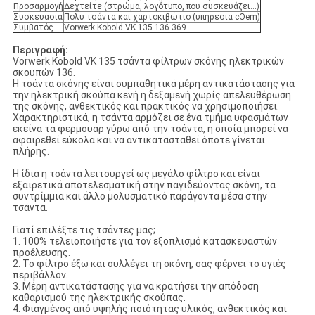
Προσαρμογή
Δεχτείτε (στρώμα, λογότυπο, που συσκευάζει…)
Συσκευασία
Πολυ τσάντα και χαρτοκιβώτιο (υπηρεσία cOem)
Συμβατός
Vorwerk Kobold VK 135 136 369
Περιγραφή:
Vorwerk Kobold VK 135 τσάντα φίλτρων σκόνης ηλεκτρικών
σκουπών 136.
Η τσάντα σκόνης είναι συμπαθητικά μέρη αντικατάστασης για
την ηλεκτρική σκούπα κενή η δεξαμενή χωρίς απελευθέρωση
της σκόνης, ανθεκτικός και πρακτικός να χρησιμοποιήσει.
Χαρακτηριστικά, η τσάντα αρμόζει σε ένα τμήμα υφασμάτων
εκείνα τα φερμουάρ γύρω από την τσάντα, η οποία μπορεί να
αφαιρεθεί εύκολα και να αντικατασταθεί όποτε γίνεται
πλήρης.
Η ίδια η τσάντα λειτουργεί ως μεγάλο φίλτρο και είναι
εξαιρετικά αποτελεσματική στην παγιδεύοντας σκόνη, τα
συντρίμμια και άλλο μολυσματικό παράγοντα μέσα στην
τσάντα.
Γιατί επιλέξτε τις τσάντες μας;
1. 100% τελειοποιήστε για τον εξοπλισμό κατασκευαστών
προέλευσης.
2. Το φίλτρο έξω και συλλέγει τη σκόνη, σας φέρνει το υγιές
περιβάλλον.
3. Μέρη αντικατάστασης για να κρατήσει την απόδοση
καθαρισμού της ηλεκτρικής σκούπας.
4. Φιαγμένος από υψηλής ποιότητας υλικός, ανθεκτικός και