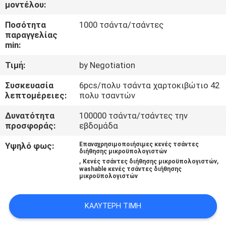
ΈΛΕΓΧΟΣ
μοντέλου:
Ποσότητα
1000 τσάντα/τσάντες
παραγγελίας
ΜΑΣ
min:
ΕΛΆΤΕ
Τιμή:
by Negotiation
ΣΕ
Συσκευασία
6pcs/πολυ τσάντα χαρτοκιβώτιο 42
ΕΠΑΦΉ
λεπτομέρειες:
πολυ τσαντών
ΜΕ
Δυνατότητα
100000 τσάντα/τσάντες την
προσφοράς:
εβδομάδα
ΖΗΤΉΣΤΕ
Υψηλό φως:
Επαναχρησιμοποιήσιμες κενές τσάντες
διήθησης μικροϋπολογιστών
ΈΝΑ
,
,
Κενές τσάντες διήθησης μικροϋπολογιστών
washable κενές τσάντες διήθησης
ΑΠΌΣΠΑΣΜΑ
μικροϋπολογιστών
SITEMAP
ΚΑΛΎΤΕΡΗ ΤΙΜΉ