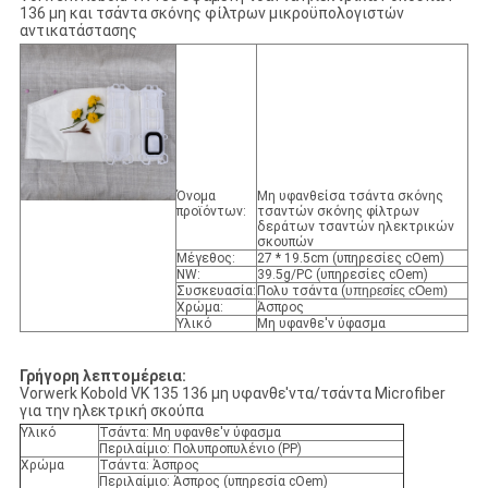
136 μη και τσάντα σκόνης φίλτρων μικροϋπολογιστών
αντικατάστασης
Όνομα
Μη υφανθείσα τσάντα σκόνης
προϊόντων:
τσαντών σκόνης φίλτρων
δεράτων τσαντών ηλεκτρικών
σκουπών
Μέγεθος:
27 * 19.5cm (υπηρεσίες cOem)
NW:
39.5g/PC (υπηρεσίες cOem)
Συσκευασία:
Πολυ τσάντα (
υπηρεσίες cOem)
Χρώμα:
Άσπρος
Υλικό
Μη υφανθε'ν ύφασμα
Γρήγορη λεπτομέρεια:
Vorwerk Kobold VK 135 136 μη υφανθε'ντα/τσάντα Microfiber
για την ηλεκτρική σκούπα
Υλικό
Τσάντα: Μη υφανθε'ν ύφασμα
Περιλαίμιο: Πολυπροπυλένιο (PP)
Χρώμα
Τσάντα: Άσπρος
Περιλαίμιο: Άσπρος (υπηρεσία cOem)