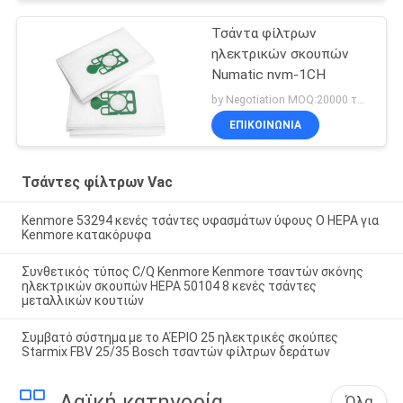
Τσάντα φίλτρων
ηλεκτρικών σκουπών
Numatic nvm-1CH
by Negotiation MOQ:20000 τσάντα/τσάντες
ΕΠΙΚΟΙΝΩΝΊΑ
Τσάντες φίλτρων Vac
Kenmore 53294 κενές τσάντες υφασμάτων ύφους Ο HEPA για
Kenmore κατακόρυφα
Συνθετικός τύπος C/Q Kenmore Kenmore τσαντών σκόνης
ηλεκτρικών σκουπών HEPA 50104 8 κενές τσάντες
μεταλλικών κουτιών
Συμβατό σύστημα με το ΑΈΡΙΟ 25 ηλεκτρικές σκούπες
Starmix FBV 25/35 Bosch τσαντών φίλτρων δεράτων
Λαϊκή κατηγορία
Όλα