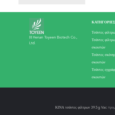
ΚΑΤΗΓΟΡΊΕ
Τσάντες φίλτρ
Η Henan Toyeen Biotech Co.,
Τσάντες φίλτρω
Ltd.
σκουπών
Τσάντες σκόνης
σκουπών
Τσάντες εγγράφ
σκουπών
ΚΙΝΑ τσάντες φίλτρων 39.5g Vac
προμ