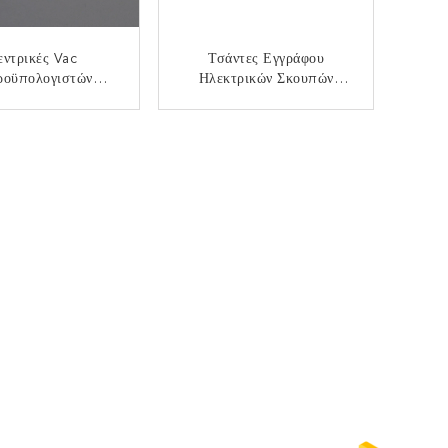
εντρικές Vac
Τσάντες Εγγράφου
ροϋπολογιστών
Ηλεκτρικών Σκουπών
ντες Φίλτρων
Parkside Για Το Έγγραφο
τρικών Σκουπών
Τσαντών Φίλτρων PNTS
ΙΚΟΙΝΩΝΉΣΤΕ
ΕΠΙΚΟΙΝΩΝΉΣΤΕ
ης 3pcs Καθολικές
1300 B2 PNTS1300B2