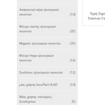
Αναψυκτικό αέρα ηλεκτρικών
Υγρή Ξηρ
σκουπών
(10)
Τσαντών Γα
Καταστημά
Φίλτρο σκόνης ηλεκτρικών
9066100
ΕΠΙΚ
σκουπών
(35)
Τ
Μηχανές ηλεκτρικών σκουπών
(35)
Φίλτρο Hepa ηλεκτρικών
σκουπών
(16)
Συνδέσεις ηλεκτρικών σκουπών
(12)
μίας χρήσης bouffant ΚΑΠ
(10)
Μίας χρήσης παντόφλες
ξενοδοχείων
(5)