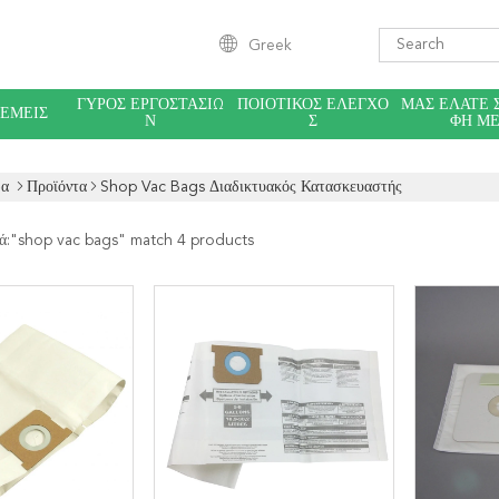
Greek
ΓΎΡΟΣ ΕΡΓΟΣΤΑΣΊΩ
ΠΟΙΟΤΙΚΌΣ ΈΛΕΓΧΟ
ΜΑΣ ΕΛΆΤΕ 
 ΕΜΕΊΣ
Ν
Σ
ΦΉ Μ
δα
Προϊόντα
Shop Vac Bags Διαδικτυακός Κατασκευαστής
ά:"
shop vac bags
" match 4 products