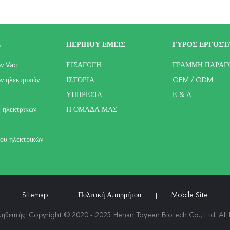
Σ
ΠΕΡΊΠΟΥ ΕΜΕΊΣ
ΓΎΡΟΣ ΕΡΓΟΣΤ
ων Vac
ΕΙΣΑΓΩΓΉ
ΓΡΑΜΜΉ ΠΑΡΑΓ
ν ηλεκτρικών
ΙΣΤΟΡΊΑ
OEM / ODM
ΥΠΗΡΕΣΊΑ
Ε & Α
 ηλεκτρικών
Η ΟΜΆΔΑ ΜΑΣ
ου ηλεκτρικών
Sitemap
Πολιτική Απορρήτου
Mobile Site
|
|
ηθευτής. Copyright © 2020 - 2025 Henan Toyeen Biotech Co., Ltd. All