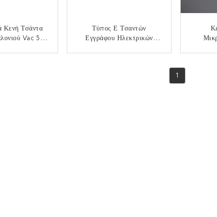
ά Κενή Τσάντα
Τύπος Ε Τσαντών
Κ
λονιού Vac 5-8
Εγγράφου Ηλεκτρικών
Μικ
των Για 90661
Σκουπών Γαλονιού Vac 5-8
Τσά
 906-61 Τον
- 9066100 90661 906-61
Ηλεκ
ΟΙΝΩΝΉΣΤΕ
ΕΠΙΚΟΙΝΩΝΉΣΤΕ
ΕΠ
ύπο Ε
Διήθησ
1