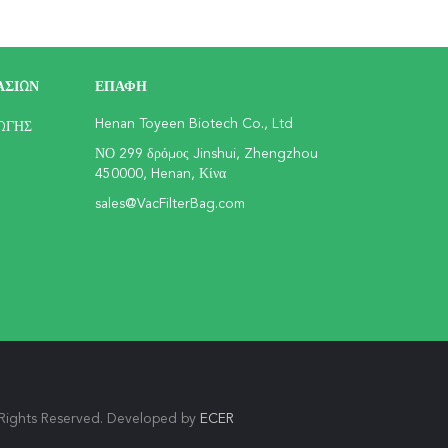
ΑΣΊΩΝ
ΕΠΑΦΉ
Henan Toyeen Biotech Co., Ltd
ΩΓΉΣ
ΝΟ 299 δρόμος Jinshui, Zhengzhou
450000, Henan, Κίνα
sales@VacFilterBag.com
 Rights Reserved. Developed by
ECER