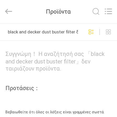
Biotech
Co.,
Ltd.
Προϊόντα
All
Rights
Reserved.
Developed
by
ΣΠΊΤΙ
ECER
black and decker dust buster filter διαδικτυακή κατασ
ΠΡΟΪΌΝΤΑ
Συγγνώμη！ Η αναζήτησή σας 「black
ΠΕΡΊΠΟΥ
and decker dust buster filter」δεν
ταιριάζουν προϊόντα.
ΕΜΕΊΣ
ΓΎΡΟΣ
Προτάσεις：
ΕΡΓΟΣΤΑΣΊΩΝ
ΠΟΙΟΤΙΚΌΣ
Βεβαιωθείτε ότι όλες οι λέξεις είναι γραμμένες σωστά.