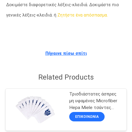
ΈΛΕΓΧΟΣ
Δοκιμάστε διαφορετικές λέξεις-κλειδιά. Δοκιμάστε πιο
γενικές λέξεις-κλειδιά. ή
Ζητήστε ένα απόσπασμα.
ΜΑΣ
ΕΛΆΤΕ
ΣΕ
ΕΠΑΦΉ
Πήγαινε πίσω σπίτι
ΜΕ
Related Products
ΖΗΤΉΣΤΕ
ΈΝΑ
Τρισδιάστατες άσπρες
ΑΠΌΣΠΑΣΜΑ
μη υφαμένες Microfiber
Hepa Miele τσάντες
κενών φίλτρων της GN
ΕΠΙΚΟΙΝΩΝΊΑ
SITEMAP
HyClean