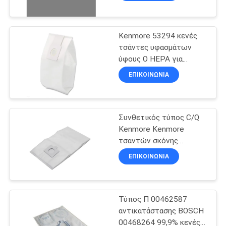
έκαναν για να
εγκαταστήσουν τον
τύπο Φ Riccar Supralite
και τους ορθοστάτες
Kenmore 53294 κενές
ελευθερίας Simplicty
τσάντες υφασμάτων
ύφους Ο HEPA για
Kenmore κατακόρυφα
ΕΠΙΚΟΙΝΩΝΊΑ
Συνθετικός τύπος C/Q
Kenmore Kenmore
τσαντών σκόνης
ηλεκτρικών σκουπών
ΕΠΙΚΟΙΝΩΝΊΑ
HEPA 50104 8 κενές
τσάντες μεταλλικών
κουτιών
Τύπος Π 00462587
αντικατάστασης BOSCH
00468264 99,9% κενές