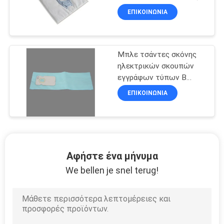
τσάντες διήθησης
ΕΠΙΚΟΙΝΩΝΊΑ
μικροϋπολογιστών
Μπλε τσάντες σκόνης
ηλεκτρικών σκουπών
εγγράφων τύπων Β
riccar-απλότητας 99.9%
ΕΠΙΚΟΙΝΩΝΊΑ
Αφήστε ένα μήνυμα
We bellen je snel terug!