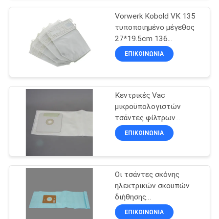
PRIVACY
Vorwerk Kobold VK 135
POLICY
τυποποιημένο μέγεθος
27*19.5cm 136
οικογένειας τσάντες
ΕΠΙΚΟΙΝΩΝΊΑ
φίλτρων Vac
Κεντρικές Vac
μικροϋπολογιστών
τσάντες φίλτρων
ηλεκτρικών σκουπών
ΕΠΙΚΟΙΝΩΝΊΑ
διήθησης 3pcs
καθολικές
Οι τσάντες σκόνης
ηλεκτρικών σκουπών
διήθησης
αντικατάστασης HEPA
ΕΠΙΚΟΙΝΩΝΊΑ