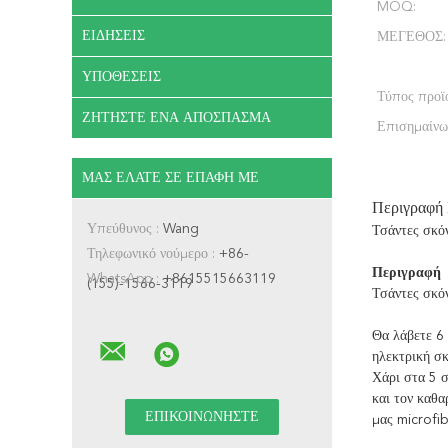
MOQ:
ΕΙΔΉΣΕΙΣ
ΜΕΓΕΘΟΣ:
ΥΠΟΘΈΣΕΙΣ
Τύπος προϊ
ΖΗΤΉΣΤΕ ΈΝΑ ΑΠΌΣΠΑΣΜΑ
Επισημαίνω
ΜΑΣ ΕΛΆΤΕ ΣΕ ΕΠΑΦΉ ΜΕ
Περιγραφή
Υπεύθυνος :
Wang
Τσάντες σκό
Τηλεφωνικό νούμερο :
+86-
Περιγραφή
WhatsApp :
+8615515663119
(155)-1566-3119
Τσάντες σκό
Θα λάβετε 6 
ηλεκτρική σ
Χάρι στα 5 
και τον καθα
μας microfib