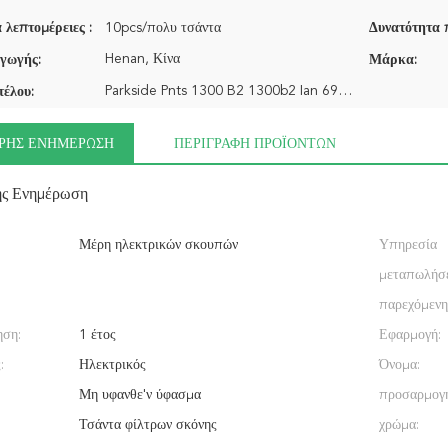
 λεπτομέρειες :
10pcs/πολυ τσάντα
Δυνατότητα 
Henan, Κίνα
γωγής:
Μάρκα:
Parkside Pnts 1300 B2 1300b2 Ian 69502 Lidl
τέλου:
ΡΉΣ ΕΝΗΜΈΡΩΣΗ
ΠΕΡΙΓΡΑΦΉ ΠΡΟΪΌΝΤΩΝ
ής Ενημέρωση
Μέρη ηλεκτρικών σκουπών
Υπηρεσία
μεταπωλήσ
παρεχόμενη
ηση:
1 έτος
Εφαρμογή:
:
Ηλεκτρικός
Όνομα:
Μη υφανθε'ν ύφασμα
προσαρμογ
Τσάντα φίλτρων σκόνης
χρώμα: