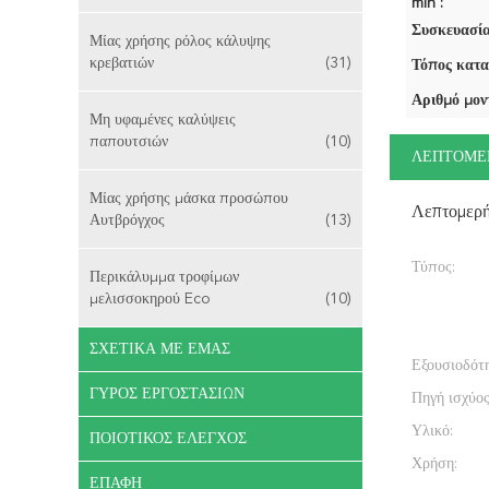
min :
Συσκευασία
Μίας χρήσης ρόλος κάλυψης
κρεβατιών
(31)
Τόπος κατα
Αριθμό μον
Μη υφαμένες καλύψεις
παπουτσιών
(10)
ΛΕΠΤΟΜΕ
Μίας χρήσης μάσκα προσώπου
Λεπτομερ
Αυτβρόγχος
(13)
Τύπος:
Περικάλυμμα τροφίμων
μελισσοκηρού Eco
(10)
ΣΧΕΤΙΚΆ ΜΕ ΕΜΆΣ
Εξουσιοδότ
ΓΎΡΟΣ ΕΡΓΟΣΤΑΣΊΩΝ
Πηγή ισχύος
Υλικό:
ΠΟΙΟΤΙΚΌΣ ΈΛΕΓΧΟΣ
Χρήση:
ΕΠΑΦΉ