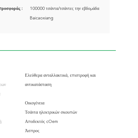
προσφοράς :
100000 τσάντα/τσάντες την εβδομάδα
Baicaoxiang
Ελεύθερα ανταλλακτικά, επιστροφή και
εων
αντικατάσταση
:
Οικογένεια
Τσάντα ηλεκτρικών σκουπών
ή:
Αποδεκτός cOem
Άσπρος