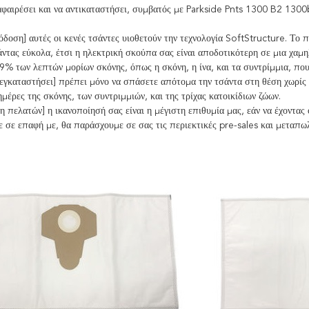
φαιρέσει και να αντικαταστήσει, συμβατός με Parkside Pnts 1300 B2 1300
δοση] αυτές οι κενές τσάντες υιοθετούν την τεχνολογία SoftStructure. Το 
ντας εύκολα, έτσι η ηλεκτρική σκούπα σας είναι αποδοτικότερη σε μια χαμ
% των λεπτών μορίων σκόνης, όπως η σκόνη, η ίνα, και τα συντρίμμια, που 
εγκαταστήσει] πρέπει μόνο να σπάσετε απότομα την τσάντα στη θέση χωρίς 
μέρες της σκόνης, των συντριμμιών, και της τρίχας κατοικίδιων ζώων.
 πελατών] η ικανοποίησή σας είναι η μέγιστη επιθυμία μας, εάν να έχοντα
ε σε επαφή με, θα παράσχουμε σε σας τις περιεκτικές pre-sales και μεταπ