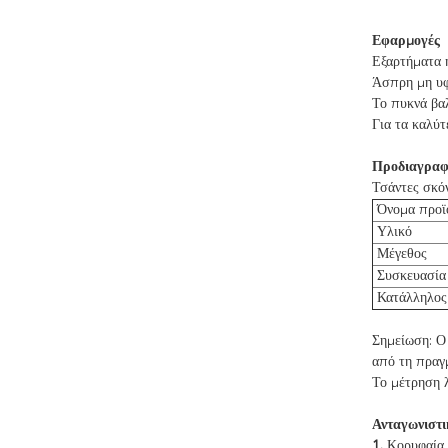
Εφαρμογές
Εξαρτήματα 
Άσπρη μη υφ
Το πυκνά βαλ
Για τα καλύτ
Προδιαγραφ
Τσάντες σκό
Όνομα προϊ
Υλικό
Μέγεθος
Συσκευασία
Κατάλληλος 
Σημείωση: Ο 
από τη πραγ
Το μέτρηση λ
Ανταγωνιστι
1.
Κορυφαία 