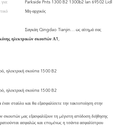
για:
Parkside Pnts 1300 B2 1300b2 Ian 69502 Lidl
τικό
Μη-αρχικός
Σαγκάη Qingdao Tianjin… ως αίτημά σας
σκόνης ηλεκτρικών σκουπών Α1
,
ρό, ηλεκτρική σκούπα 1500 B2
ρό, ηλεκτρική σκούπα 1500 B2
 έναν σταύλο και θα εξασφαλίσετε την τακτοποίηση στην
ών σκουπών μας εξασφαλίζουν τη μέγιστη απόδοση διήθησης
 κρατιούνται ασφαλώς και επομένως η τσάντα ασφαλίστρου