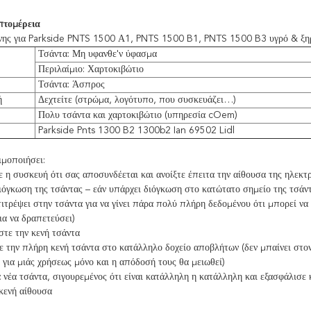
πτομέρεια
νης για Parkside PNTS 1500 Α1, PNTS 1500 B1, PNTS 1500 B3 υγρό & ξη
Τσάντα: Μη υφανθε'ν ύφασμα
Περιλαίμιο: Χαρτοκιβώτιο
Τσάντα: Άσπρος
ή
Δεχτείτε (στρώμα, λογότυπο, που συσκευάζει…)
Πολυ τσάντα και χαρτοκιβώτιο (υπηρεσία cOem)
Parkside Pnts 1300 B2 1300b2 Ian 69502 Lidl
ιμοποιήσει:
ε η συσκευή ότι σας αποσυνδέεται και ανοίξτε έπειτα την αίθουσα της ηλεκ
ιόγκωση της τσάντας – εάν υπάρχει διόγκωση στο κατώτατο σημείο της τσάντα
πιτρέψει στην τσάντα για να γίνει πάρα πολύ πλήρη δεδομένου ότι μπορεί να 
ια να δραπετεύσει)
στε την κενή τσάντα
 την πλήρη κενή τσάντα στο κατάλληλο δοχείο αποβλήτων (δεν μπαίνει στον
 για μιάς χρήσεως μόνο και η απόδοσή τους θα μειωθεί)
 νέα τσάντα, σιγουρεμένος ότι είναι κατάλληλη η κατάλληλη και εξασφάλισε
κενή αίθουσα