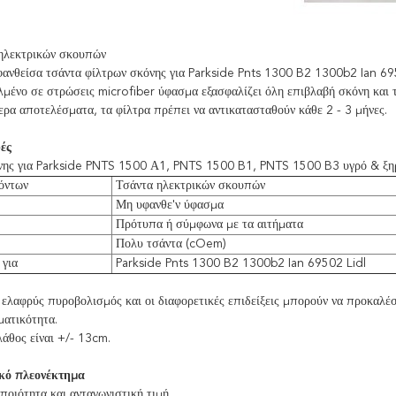
ηλεκτρικών σκουπών
ανθείσα τσάντα φίλτρων σκόνης για Parkside Pnts 1300 B2 1300b2 Ian 69
μένο σε στρώσεις microfiber ύφασμα εξασφαλίζει όλη επιβλαβή σκόνη και 
ερα αποτελέσματα, τα φίλτρα πρέπει να αντικατασταθούν κάθε 2 - 3 μήνες.
ές
νης για Parkside PNTS 1500 Α1, PNTS 1500 B1, PNTS 1500 B3 υγρό & ξη
όντων
Τσάντα ηλεκτρικών σκουπών
Μη υφανθε'ν ύφασμα
Πρότυπα ή σύμφωνα με τα αιτήματα
Πολυ τσάντα (cOem)
για
Parkside Pnts 1300 B2 1300b2 Ian 69502 Lidl
ελαφρύς πυροβολισμός και οι διαφορετικές επιδείξεις μπορούν να προκαλέσ
ματικότητα.
άθος είναι +/- 13cm.
κό πλεονέκτημα
ποιότητα και ανταγωνιστική τιμή.