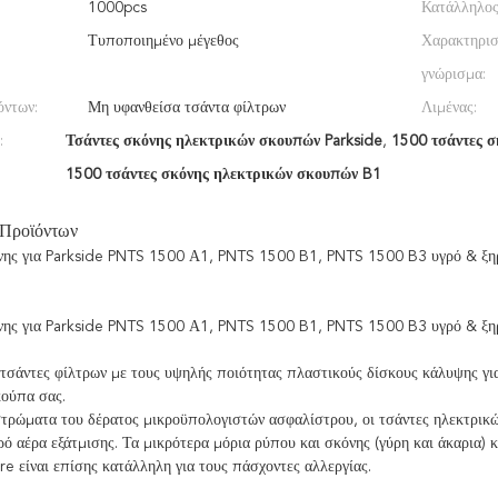
1000pcs
Κατάλληλος 
Τυποποιημένο μέγεθος
Χαρακτηρισ
γνώρισμα:
όντων:
Μη υφανθείσα τσάντα φίλτρων
Λιμένας:
:
Τσάντες σκόνης ηλεκτρικών σκουπών Parkside
,
1500 τσάντες 
1500 τσάντες σκόνης ηλεκτρικών σκουπών B1
 Προϊόντων
νης για Parkside PNTS 1500 Α1, PNTS 1500 B1, PNTS 1500 B3 υγρό & ξη
νης για Parkside PNTS 1500 Α1, PNTS 1500 B1, PNTS 1500 B3 υγρό & ξη
τσάντες φίλτρων με τους υψηλής ποιότητας πλαστικούς δίσκους κάλυψης για
κούπα σας.
στρώματα του δέρατος μικροϋπολογιστών ασφαλίστρου, οι τσάντες ηλεκτρικ
ρό αέρα εξάτμισης. Τα μικρότερα μόρια ρύπου και σκόνης (γύρη και άκαρια)
re είναι επίσης κατάλληλη για τους πάσχοντες αλλεργίας.