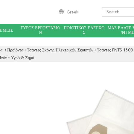
Greek
ΓΎΡΟΣ ΕΡΓΟΣΤΑΣΊΩ
ΠΟΙΟΤΙΚΌΣ ΈΛΕΓΧΟ
ΜΑΣ ΕΛΆΤΕ 
 ΕΜΕΊΣ
Ν
Σ
ΦΉ Μ
δα
Προϊόντα
Τσάντες Σκόνης Ηλεκτρικών Σκουπών
Τσάντες PNTS 1500
kside Υγρό & Ξηρό