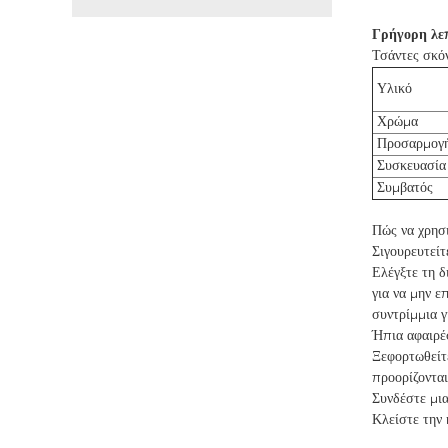
Γρήγορη λε
Τσάντες σκό
Υλικό
Χρώμα
Προσαρμογ
Συσκευασία
Συμβατός
Πώς να χρησ
Σιγουρευτείτ
Ελέγξτε τη δ
για να μην ε
συντρίμμια γ
Ήπια αφαιρέ
Ξεφορτωθείτε
προορίζονται
Συνδέστε μια
Κλείστε την 