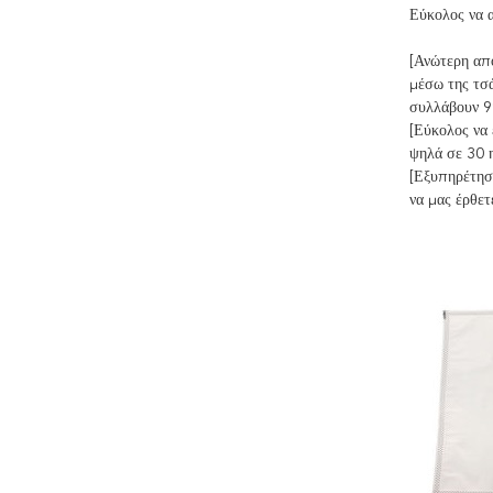
Εύκολος να α
[Ανώτερη από
μέσω της τσά
συλλάβουν 99
[Εύκολος να 
ψηλά σε 30 η
[Εξυπηρέτηση
να μας έρθετ